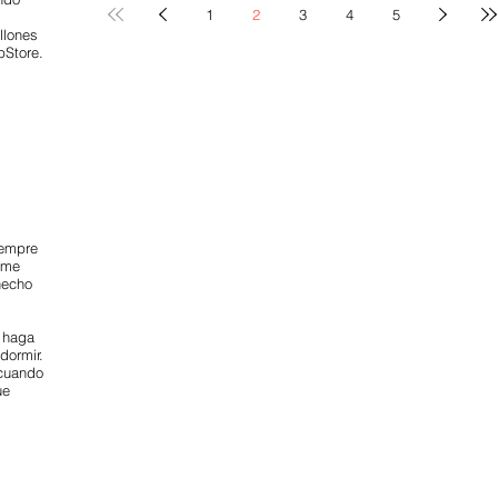
1
2
3
4
5
llones
pStore.
iempre
 me
hecho
r haga
dormir.
 cuando
ue