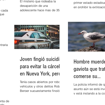
desaparecida están
El misterio que rodeaba la
primer estado estadou
desaparición de una
vacías
en prohibir la extirpaci
adolescente hace mas de 35
o cada
uñas de los gatos, una
 que
años se ahondó este jueves al
muy...
.
hallarse vacías dos tumbas en
el...
traria
Joven fingió suicidio
Hombre muerd
para evitar la cárcel
gaviota que tra
en Nueva York, pero
comerse su
un error ortográfico lo
Tenía casos abiertos por robo de
hamburguesa 
La policía informó de q
vehículos y otros delitos Robert
delató
asunto aún se está in
McDonald’s
Berger supuestamente fingió su
y está instando a la c
propia muerte para evitar ser...
ciudadana de posibles
ienta de
del...
ndo