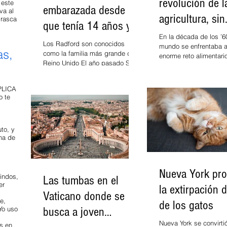
revolución de l
 este
embarazada desde
va al
agricultura, sin
 rasca
que tenía 14 años y
terreno, sin
En la década de los ’6
hoy espera a su hijo
Los Radford son conocidos
mundo se enfrentaba a
trabajadores
as,
como la familia más grande de
número 22
enorme reto alimentari
Reino Unido El año pasado Sue
técnicas tradicionales
y Noel Radford decidieron que
agricultura se habían 
no tendrían más...
PLICA
 te
s
to, y
ha de
Nueva York pro
indos,
Las tumbas en el
er
la extirpación 
Vaticano donde se
e,
de los gatos
Yo uso
busca a joven
Nueva York se convirtió
s en