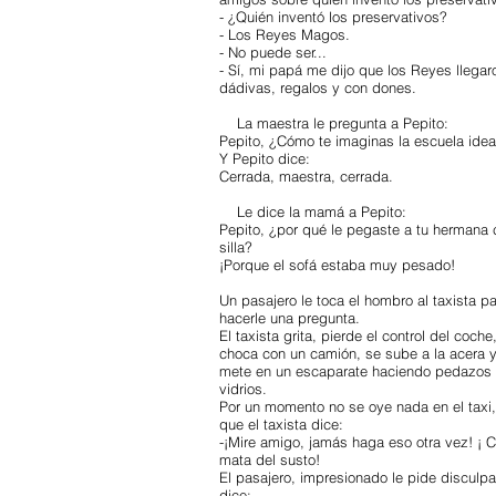
- ¿Quién inventó los preservativos?
- Los Reyes Magos.
- No puede ser...
- Sí, mi papá me dijo que los Reyes llegar
dádivas, regalos y con dones.
La maestra le pregunta a Pepito:
Pepito, ¿Cómo te imaginas la escuela idea
Y Pepito dice:
Cerrada, maestra, cerrada.
Le dice la mamá a Pepito:
Pepito, ¿por qué le pegaste a tu hermana 
silla?
¡Porque el sofá estaba muy pesado!
Un pasajero le toca el hombro al taxista p
hacerle una pregunta.
El taxista grita, pierde el control del coche
choca con un camión, se sube a la acera 
mete en un escaparate haciendo pedazos 
vidrios.
Por un momento no se oye nada en el taxi,
que el taxista dice:
-¡Mire amigo, jamás haga eso otra vez! ¡ 
mata del susto!
El pasajero, impresionado le pide disculpa
dice: