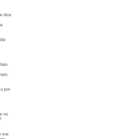
le dice
a.
día
 hipo.
ispo,
 o por
s no
?
n sus
vos.