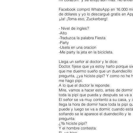
Facebook compró WhatsApp en 16.000 mi
de dólares y yo lo descargué gratis en Ap
¡Ja! ¡Toma eso, Zuckerberg!
- Nivel de ingles?
-Alto
-Traduzca la palabra Fiesta
-Party
-Usela en una oracion
-Me party la jeta en la bicicleta.
Llega un señor al doctor y le dice:
Doctor, fíjese que ya estoy harto porque s
que me duermo sueño que un duendecillo
pregunta, ¿ya hiciste pipí? Y como no he 
me hago pipí.
A lo que el doctor le reponde:
Mire, vamos a hacer esto, antes de dormi
toda la pipí que pueda y después se va a 
El señor se va muy contento a su casa, y
llega la hora de dormir hace toda la pipí q
puede y luego se va a dormir, cuando está
soñando se le aparece el duendecillo y le
pregunta:
¿Ya hiciste pipí?
Y el hombre contesta:
Sí, ya hice.