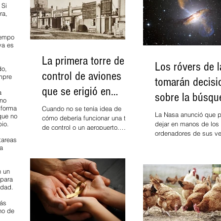
 Si
ra,
iempo
 ya es
La primera torre de
Los róvers de 
do,
control de aviones
empre
tomarán decisi
que se erigió en
a
sobre la búsqu
 no
Londres en 1920
 forma
Cuando no se tenía idea de
vida en otros p
La Nasa anunció que 
 que no
cómo debería funcionar una torre
pio.
dejar en manos de los
de control o un aeropuerto,
ordenadores de sus ve
varios pioneros propusieron
tareas
de exploración espacia
ideas que permitirían...
 a
conocidos como róvers
de...
n un
 para
idad.
más
no de