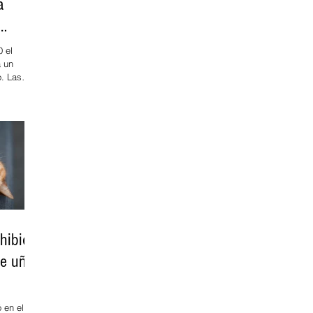
a
0 el
 un
o. Las
 de
quedado...
hibió
de uñas
 en el