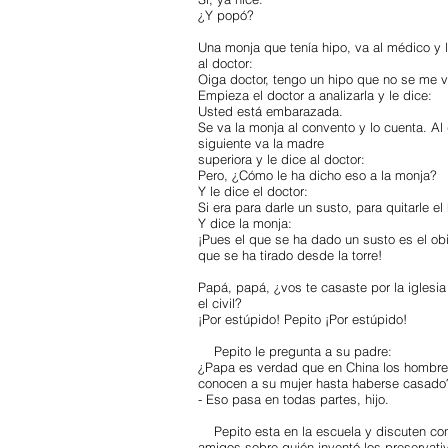
¿Y popó?
Una monja que tenía hipo, va al médico y 
al doctor:
Oiga doctor, tengo un hipo que no se me v
Empieza el doctor a analizarla y le dice:
Usted está embarazada.
Se va la monja al convento y lo cuenta. Al 
siguiente va la madre
superiora y le dice al doctor:
Pero, ¿Cómo le ha dicho eso a la monja?
Y le dice el doctor:
Si era para darle un susto, para quitarle el
Y dice la monja:
¡Pues el que se ha dado un susto es el ob
que se ha tirado desde la torre!
Papá, papá, ¿vos te casaste por la iglesia
el civil?
¡Por estúpido! Pepito ¡Por estúpido!
Pepito le pregunta a su padre:
¿Papa es verdad que en China los hombre
conocen a su mujer hasta haberse casado
- Eso pasa en todas partes, hijo.
Pepito esta en la escuela y discuten co
amigos sobre quién inventó los preservati