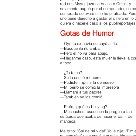
red con Mysql java netbeans o Gmail, y
solamente pagué por el computador, no he
comprado software ni lo he pirateado. Per
uno tiene derecho a gastar el dinero en lo
quiera o hacerle caso a los publireportajes
Gotas de Humor
—Oye tu ex-novia se cayó al río.
—Búsquenla río arriba.
—Pero el río va para abajo.
—Háganme caso, esta mujer le lleva la con
a todo.
—¿Tu tarea?
—Se la comió mi perro
—Pudiste imprimirla de nuevo
—Mi perro se comió la impresora
—Llamaré a tus padres
—También se los comió
—Profe, ¿qué es bullying?
—Muchachos, escuchen la pregunta tan
estúpida que acaba de hacer el barril de
manteca.
Me gritó: "Sal de mi vida!" Yo le dije: "Pim
mi corazón!" y se enojó aún más. No entie