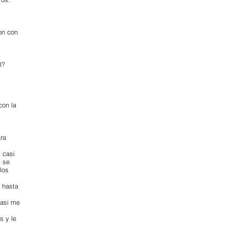
on con
l?
con la
ara
, casi
y se
los
 hasta
Casi me
s y le