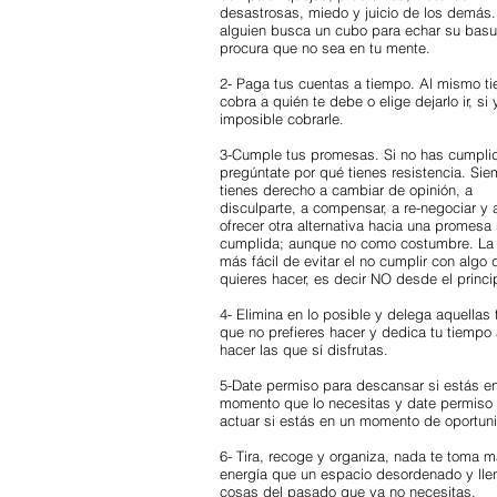
desastrosas, miedo y juicio de los demás.
alguien busca un cubo para echar su basu
procura que no sea en tu mente.
2- Paga tus cuentas a tiempo. Al mismo t
cobra a quién te debe o elige dejarlo ir, si
imposible cobrarle.
3-Cumple tus promesas. Si no has cumpli
pregúntate por qué tienes resistencia. Si
tienes derecho a cambiar de opinión, a
disculparte, a compensar, a re-negociar y 
ofrecer otra alternativa hacia una promesa
cumplida; aunque no como costumbre. La
más fácil de evitar el no cumplir con algo
quieres hacer, es decir NO desde el princi
4- Elimina en lo posible y delega aquellas 
que no prefieres hacer y dedica tu tiempo
hacer las que sí disfrutas.
5-Date permiso para descansar si estás e
momento que lo necesitas y date permiso
actuar si estás en un momento de oportun
6- Tira, recoge y organiza, nada te toma 
energía que un espacio desordenado y lle
cosas del pasado que ya no necesitas.