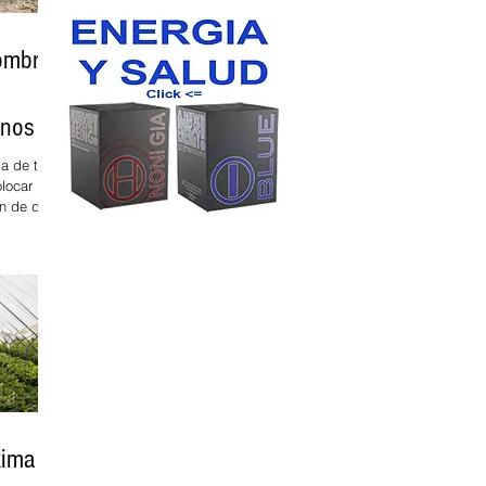
hombre
enos de
da de todo
locar las
en de qué
teve
xima