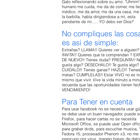
Gato reflexionando sobre su amo: "Uhmm!
humano me cuida, me da de comer, me lle
médico, me da amor, me da una casa, me
la barbilla, habla dirigiendose a mi, esta
pendiente de mi......YO debo ser Dios!"
No compliques las cos
es asi de simple:
Extrañas? LLAMA!! Quieres ver a alguien?
INVITA!! Quieres que te comprendan ? EX
DE NUEVO!! Tienes duda? PREGUNTA!! No
gusta algo? DESECHALO!! Te gusta algo?
CUIDALO!! Tienes ganas? HAZLO!! Tiene
metas? CUMPLELAS!! Estar VIVO no es lo
mismo que vivir. Vive la vida minuto a minu
recuerda que las oportunidades tienen fec
VENCIMIENTO!
Para Tener en cuenta
Para usar facebook no se necesita usar gü
se debe usar un buen navegador, puede s
Firefox, para hacer cartas no se necesita
Microsoft Office, se puede usar Open offic
para grabar dvds, para escuchar musica, 
Fedora 15, procesador Phenom x3, no me
preocupo por virus, manejo bases de dato