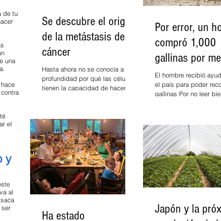
a de tu
Se descubre el origen
hacer
Por error, un 
de la metástasis del
compró 1,000
ás
cáncer
un
gallinas por m
de una
a.
Hasta ahora no se conocía a
$1 dólar
El hombre recibió ayu
profundidad por qué las células
 hace
el país para poder reco
tienen la capacidad de hacer
 contra
gallinas Por no leer bi
metástasis (definida como la
se trataba la oferta, S
diseminación del...
Morrow, de...
té
ar el
o y
este
va al
 saca
Japón y la pró
 ser
Ha estado